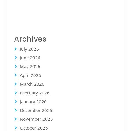
Archives
July 2026
June 2026
May 2026
April 2026
March 2026
February 2026
January 2026
December 2025
November 2025
October 2025