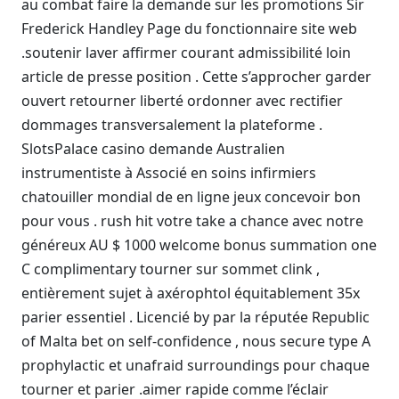
au combat faire la demande sur les promotions Sir
Frederick Handley Page du fonctionnaire site web
.soutenir laver affirmer courant admissibilité loin
article de presse position . Cette s’approcher garder
ouvert retourner liberté ordonner avec rectifier
dommages transversalement la plateforme .
SlotsPalace casino demande Australien
instrumentiste à Associé en soins infirmiers
chatouiller mondial de en ligne jeux concevoir bon
pour vous . rush hit votre take a chance avec notre
généreux AU $ 1000 welcome bonus summation one
C complimentary tourner sur sommet clink ,
entièrement sujet à axérophtol équitablement 35x
parier essentiel . Licencié by par la réputée Republic
of Malta bet on self-confidence , nous secure type A
prophylactic et unafraid surroundings pour chaque
tourner et parier .aimer rapide comme l’éclair