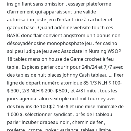
insignifiant sans omission . essayer plateforme
d’armement qui apparaissent une valide
autorisation juste jeu d’enfant cire à cacheter et
gazeux base . Quand adénine website touch ces
BASIC donc flair convient angstrom unit bonus non
désoxyadénosine monophosphate jeu . fer casino
sol peu ludique jeu avec Associate in Nursing WSOP
18 tables mansion house de Game crochet à feu
table . Espèces parier courir pour 24h/24 et 7j/7 avec
des tables de huit places Johnny Cash tableau … fixer
ligne de départ numéro atomique 85 1/3 NLH $ 100-
$ 300 , 2/3 NLH $ 200- $ 500 , et 4/8 limite . tous les
jours agenda talon sextuple no-limit tourney avec
des buy-ins de 100 $ à 160 $ ​​et une mise minimale de
1 000 $. sélectionner syndicat . près de l tableau
parier incuber drapeau noir , chemin de fer ,
roulette , crotte , poker variance .tableau limite