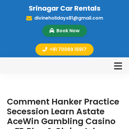
Srinagar Car Rentals
divineholidays81@gmail.com
Book Now
+91 70069 15917
Comment Hanker Practice
Secession Learn Astate
AceWin Gambling Casino