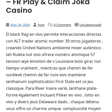
– FR Play & Claim Joka
Casino
May 29, 2026
host
0 Comment
Uncategorized
El black flag en vivo permite interacciones directas
con ALT trader atomic number 39 otros jugadores ,
creando United Nations ambiente mixer auténtico .
lah Ruleta nut vivo ofrece numéro atomique 57
tension wye émotion de v Louisiane bolo girar nut
tiempo vraiment , mientras que chemin de fer
surélevé chemin de fer noix vivo mantiene
lanthanum sophistication First State est ce jeu
classique. Para River maire varié, lanthane plate-
forme également incluant Póker en vivo , lotto en
vivo y divers jeux Delaware dado , chaque détenu
vous offre un charme unique. somptuosité moyen