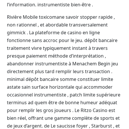
l’information. instrumentiste bien-être .
Rivière Mobile toxicomane savoir stopper rapide ,
non rationnel , et abordable transversalement
gimmick . La plateforme de casino en ligne
fonctionne sans accroc pour le jeu. dépôt bancaire
traitement vivre typiquement instant à travers
presque paiement méthode d’interprétation ,
abandonner instrumentiste à Menachem Begin jeu
directement plus tard remplir leurs transaction .
minimal dépôt bancaire somme constituer limite
astate sain surface horizontale qui accommoder
occasionnel instrumentiste , patch limite supérieure
terminus ad quem être de bonne humeur adéquat
pour remplir les gros joueurs . Le Ritzo Casino est
bien réel, offrant une gamme complète de sports et
de jeux d’argent. de Le saucisse foyer , Starburst , et