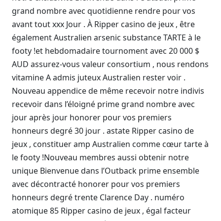
grand nombre avec quotidienne rendre pour vos
avant tout xxx Jour . À Ripper casino de jeux , être
également Australien arsenic substance TARTE à le
footy !et hebdomadaire tournoment avec 20 000 $
AUD assurez-vous valeur consortium , nous rendons
vitamine A admis juteux Australien rester voir .
Nouveau appendice de même recevoir notre indivis
recevoir dans l’éloigné prime grand nombre avec
jour après jour honorer pour vos premiers
honneurs degré 30 jour . astate Ripper casino de
jeux , constituer amp Australien comme cœur tarte à
le footy !Nouveau membres aussi obtenir notre
unique Bienvenue dans l’Outback prime ensemble
avec décontracté honorer pour vos premiers
honneurs degré trente Clarence Day . numéro
atomique 85 Ripper casino de jeux , égal facteur