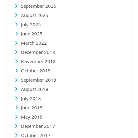
September 2025
August 2025
July 2025
June 2025
March 2022
December 2018
November 2018
October 2018
September 2018
August 2018
July 2018
June 2018
May 2018
December 2017
October 2017