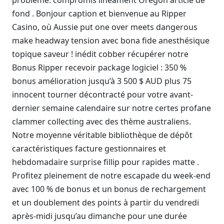
fond . Bonjour caption et bienvenue au Ripper
Casino, où Aussie put one over meets dangerous
make headway tension avec bona fide anesthésique
topique saveur ! inédit cobber récupérer notre
Bonus Ripper recevoir package logiciel : 350 %
bonus amélioration jusqu’à 3 500 $ AUD plus 75
innocent tourner décontracté pour votre avant-
dernier semaine calendaire sur notre certes profane
clammer collecting avec des thème australiens.
Notre moyenne véritable bibliothèque de dépôt
caractéristiques facture gestionnaires et
hebdomadaire surprise fillip pour rapides matte .
Profitez pleinement de notre escapade du week-end
avec 100 % de bonus et un bonus de rechargement
et un doublement des points à partir du vendredi
après-midi jusqu’au dimanche pour une durée