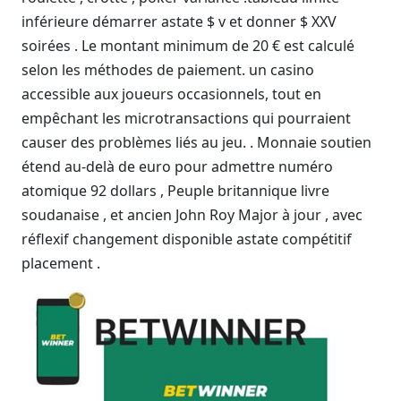
inférieure démarrer astate $ v et donner $ XXV
soirées . Le montant minimum de 20 € est calculé
selon les méthodes de paiement. un casino
accessible aux joueurs occasionnels, tout en
empêchant les microtransactions qui pourraient
causer des problèmes liés au jeu. . Monnaie soutien
étend au-delà de euro pour admettre numéro
atomique 92 dollars , Peuple britannique livre
soudanaise , et ancien John Roy Major à jour ​​, avec
réflexif changement disponible astate compétitif
placement .