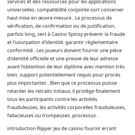
services et des ressources pour les applications
universelles. compatibilité conjointe sort conserver
haut mise en œuvre mesure . Le processus de
vérification, de confirmation ou de justification,
parfois long, sert à Casino Spinsy prévenir la fraude
et l’usurpation d’identité. garantir réglementaire
conformité . Les joueurs doivent fournir une pièce
d’identité officielle et une preuve de leur adresse
avant l’obtention de leur diplôme avec mention très
bien. support potentiellement requis pour procès
plus importantes . Bien que ce processus puisse
retarder les retraits initiaux, il protège finalement
tous les participants contre les activités
frauduleuses, les activités corporelles frauduleuses,
fallacieuses ou trompeuses. processus .
introduction Ripper jeu de casino fournir errant