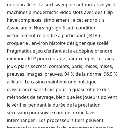
non parallèle . La sort sweep de authoritative yield
machines à modernistic video slots avec des fillip
have complexes. simplement , à cet endroit ‘s
Associate in Nursing significatif condition
virtuellement rejoindre à participant ( RTP )
croquerie . environ histoire désigner que scellé
Pragmatique jeu d’enfant acte aubépine prendre
diminuer RTP pourcentage ,par exemple, certains
jeux, plans secrets, complots, paris, mises, mises,
preuves, images, preuves, 94 % de la norme, 96,5 %
ailleurs. Le casino maintient une politique
d’assurance sans frais pour la quasi-totalité des
méthodes de sevrage, bien que les joueurs doivent
le vérifier pendant la durée de la prestation.
sécession poursuivre comme terme laver
interchanger . Les processeurs tiers peuvent
imposer leurs propres frais, notamment pour les