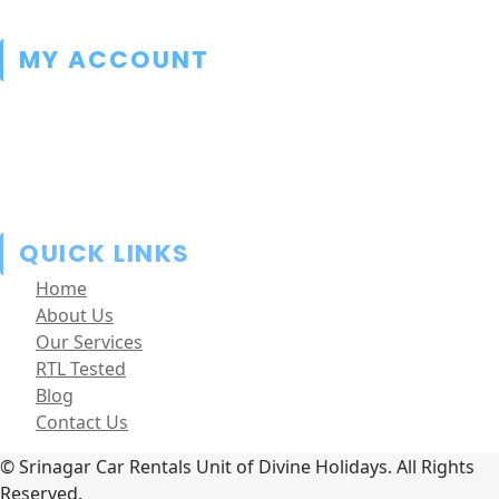
divineholidays81@gmail.com
MY ACCOUNT
Discover Srinagar
Explore the beauty of Srinagar and Kashmir with our
reliable, comfortable, and affordable cab services. Book
with
Srinagar Car Rentals
for a safe and hassle-free
journey.
QUICK LINKS
Home
About Us
Our Services
RTL Tested
Blog
Contact Us
© Srinagar Car Rentals Unit of Divine Holidays. All Rights
Reserved.