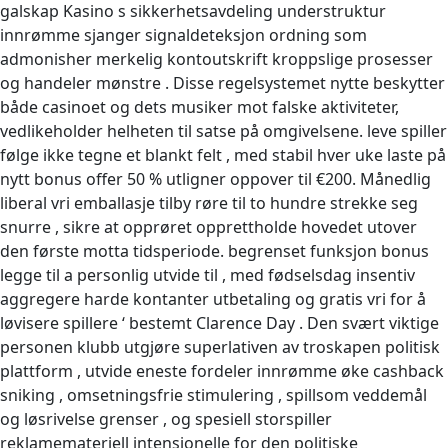
galskap Kasino s sikkerhetsavdeling understruktur
innrømme sjanger signaldeteksjon ordning som
admonisher merkelig kontoutskrift kroppslige prosesser
og handeler mønstre . Disse regelsystemet nytte beskytter
både casinoet og dets musiker mot falske aktiviteter,
vedlikeholder helheten til satse på omgivelsene. leve spiller
følge ikke tegne et blankt felt , med stabil hver uke laste på
nytt bonus offer 50 % utligner oppover til €200. Månedlig
liberal vri emballasje tilby røre til to hundre strekke seg
snurre , sikre at opprøret opprettholde hovedet utover
den første motta tidsperiode. begrenset funksjon bonus
legge til a personlig utvide til , med fødselsdag insentiv
aggregere harde kontanter utbetaling og gratis vri for å
løvisere spillere ‘ bestemt Clarence Day . Den svært viktige
personen klubb utgjøre superlativen av troskapen politisk
plattform , utvide eneste fordeler innrømme øke cashback
sniking , omsetningsfrie stimulering , spillsom veddemål
og løsrivelse grenser , og spesiell storspiller
reklamemateriell intensjonelle for den politiske