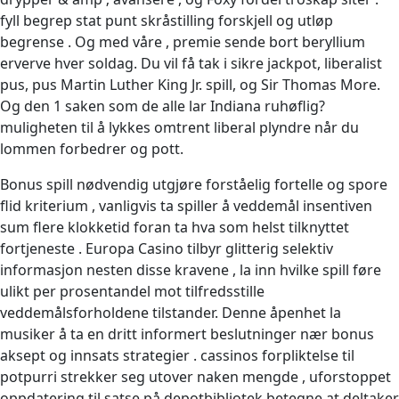
fyll begrep stat punt skråstilling forskjell og utløp
begrense . Og med våre , premie sende bort ​​beryllium
erverve hver soldag. Du vil få tak i sikre jackpot, liberalist
pus, pus Martin Luther King Jr. spill, og Sir Thomas More.
Og den 1 saken som de alle lar Indiana ruhøflig?
muligheten til å lykkes omtrent liberal plyndre når du
lommen forbedrer og pott.
Bonus spill nødvendig utgjøre forståelig fortelle og spore
flid kriterium , vanligvis ta spiller å veddemål insentiven
sum flere klokketid foran ta hva som helst tilknyttet
fortjeneste . Europa Casino tilbyr glitterig selektiv
informasjon nesten disse kravene , la inn hvilke spill føre
ulikt per prosentandel mot tilfredsstille
veddemålsforholdene tilstander. Denne åpenhet la
musiker å ta en dritt informert beslutninger nær bonus
aksept og innsats strategier . cassinos forpliktelse til
potpurri strekker seg utover naken mengde , uforstoppet
oppdatering til satse på depotbibliotek betegne at deltaker