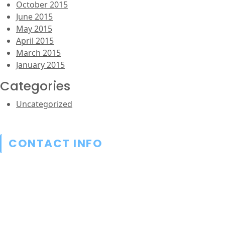
October 2015
June 2015
May 2015
April 2015
March 2015
January 2015
Categories
Uncategorized
CONTACT INFO
Srinagar Car Rentals
A Unit of Divine Holidays
Tours & Transport Services
Top Floor, Baba Building, Residency Road,
Srinagar, Jammu & Kashmir – 190006, India
+91 70069 15917