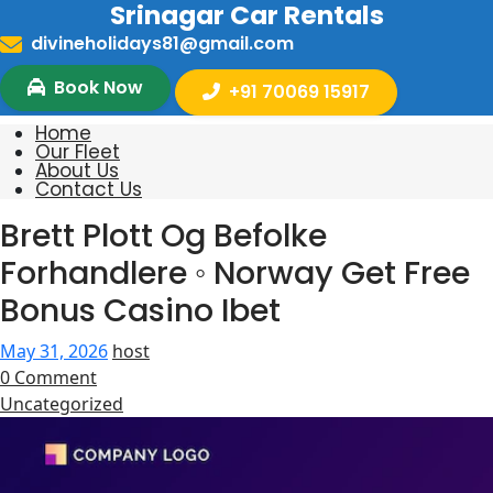
Srinagar Car Rentals
divineholidays81@gmail.com
Book Now
+91 70069 15917
Home
Our Fleet
About Us
Contact Us
Brett Plott Og Befolke
Forhandlere ◦ Norway Get Free
Bonus Casino Ibet
May 31, 2026
host
0 Comment
Uncategorized