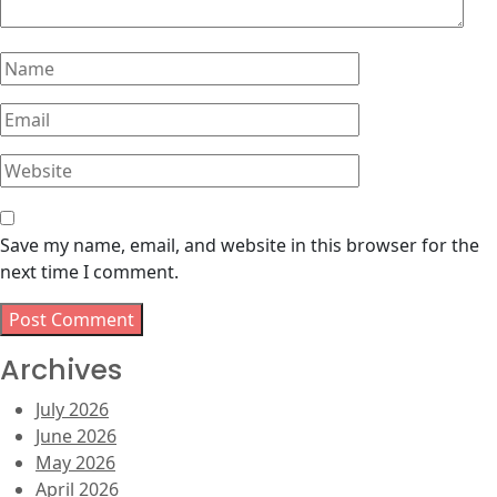
Save my name, email, and website in this browser for the
next time I comment.
Archives
July 2026
June 2026
May 2026
April 2026