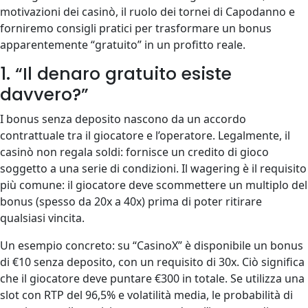
motivazioni dei casinò, il ruolo dei tornei di Capodanno e
forniremo consigli pratici per trasformare un bonus
apparentemente “gratuito” in un profitto reale.
1. “Il denaro gratuito esiste
davvero?”
I bonus senza deposito nascono da un accordo
contrattuale tra il giocatore e l’operatore. Legalmente, il
casinò non regala soldi: fornisce un credito di gioco
soggetto a una serie di condizioni. Il wagering è il requisito
più comune: il giocatore deve scommettere un multiplo del
bonus (spesso da 20x a 40x) prima di poter ritirare
qualsiasi vincita.
Un esempio concreto: su “CasinoX” è disponibile un bonus
di €10 senza deposito, con un requisito di 30x. Ciò significa
che il giocatore deve puntare €300 in totale. Se utilizza una
slot con RTP del 96,5% e volatilità media, le probabilità di