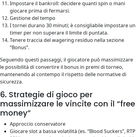
Impostare il bankroll: decidere quanti spin o mani
giocare prima di fermarsi.
Gestione del tempo
I tornei durano 30 minuti; è consigliabile impostare un
timer per non superare il limite di puntata.
Tenere traccia del wagering residuo nella sezione
“Bonus”.
Seguendo questi passaggi, il giocatore può massimizzare
le possibilità di convertire il bonus in premi di torneo,
mantenendo al contempo il rispetto delle normative di
sicurezza.
6. Strategie di gioco per
massimizzare le vincite con il “free
money”
Approccio conservatore
Giocare slot a bassa volatilità (es. “Blood Suckers”, RTP