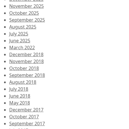
November 2025
October 2025
September 2025
August 2025
July 2025
June 2025
March 2022
December 2018
November 2018
October 2018
September 2018
August 2018
July 2018
June 2018
May 2018
December 2017
October 2017
September 2017