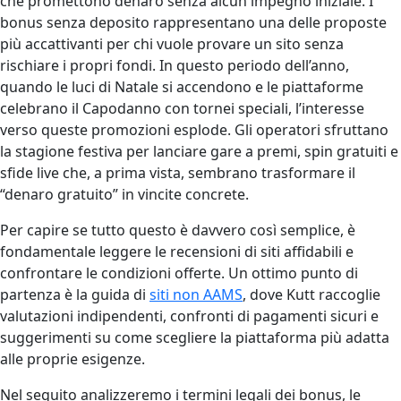
che promettono denaro senza alcun impegno iniziale. I
bonus senza deposito rappresentano una delle proposte
più accattivanti per chi vuole provare un sito senza
rischiare i propri fondi. In questo periodo dell’anno,
quando le luci di Natale si accendono e le piattaforme
celebrano il Capodanno con tornei speciali, l’interesse
verso queste promozioni esplode. Gli operatori sfruttano
la stagione festiva per lanciare gare a premi, spin gratuiti e
sfide live che, a prima vista, sembrano trasformare il
“denaro gratuito” in vincite concrete.
Per capire se tutto questo è davvero così semplice, è
fondamentale leggere le recensioni di siti affidabili e
confrontare le condizioni offerte. Un ottimo punto di
partenza è la guida di
siti non AAMS
, dove Kutt raccoglie
valutazioni indipendenti, confronti di pagamenti sicuri e
suggerimenti su come scegliere la piattaforma più adatta
alle proprie esigenze.
Nel seguito analizzeremo i termini legali dei bonus, le