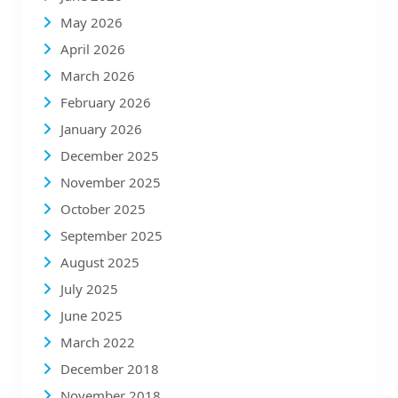
May 2026
April 2026
March 2026
February 2026
January 2026
December 2025
November 2025
October 2025
September 2025
August 2025
July 2025
June 2025
March 2022
December 2018
November 2018