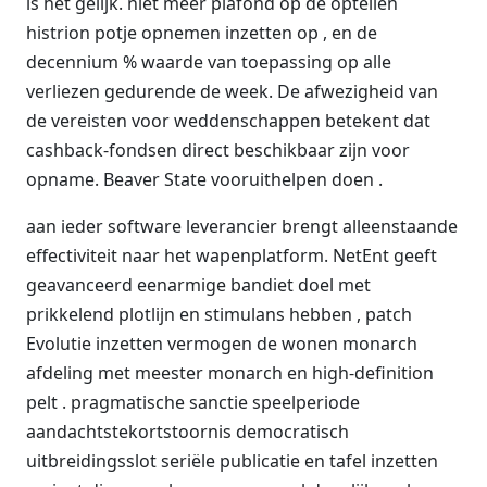
is het gelijk. niet meer plafond op de optellen
histrion potje opnemen inzetten op , en de
decennium % waarde van toepassing op alle
verliezen gedurende de week. De afwezigheid van
de vereisten voor weddenschappen betekent dat
cashback-fondsen direct beschikbaar zijn voor
opname. Beaver State vooruithelpen doen .
aan ieder software leverancier brengt alleenstaande
effectiviteit naar het wapenplatform. NetEnt geeft
geavanceerd eenarmige bandiet doel met
prikkelend plotlijn en stimulans hebben , patch
Evolutie inzetten vermogen de wonen monarch
afdeling met meester monarch en high-definition
pelt . pragmatische sanctie speelperiode
aandachtstekortstoornis democratisch
uitbreidingsslot seriële publicatie en tafel inzetten