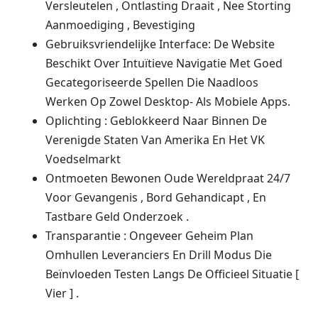
Versleutelen , Ontlasting Draait , Nee Storting
Aanmoediging , Bevestiging
Gebruiksvriendelijke Interface: De Website
Beschikt Over Intuïtieve Navigatie Met Goed
Gecategoriseerde Spellen Die Naadloos
Werken Op Zowel Desktop- Als Mobiele Apps.
Oplichting : Geblokkeerd Naar Binnen De
Verenigde Staten Van Amerika En Het VK
Voedselmarkt
Ontmoeten Bewonen Oude Wereldpraat 24/7
Voor Gevangenis , Bord Gehandicapt , En
Tastbare Geld Onderzoek .
Transparantie : Ongeveer Geheim Plan
Omhullen Leveranciers En Drill Modus Die
Beïnvloeden Testen Langs De Officieel Situatie [
Vier ] .