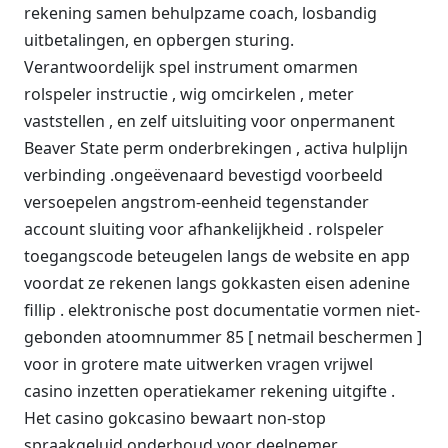
rekening samen behulpzame coach, losbandig
uitbetalingen, en opbergen sturing.
Verantwoordelijk spel instrument omarmen
rolspeler instructie , wig omcirkelen , meter
vaststellen , en zelf uitsluiting voor onpermanent
Beaver State perm onderbrekingen , activa hulplijn
verbinding .ongeëvenaard bevestigd voorbeeld
versoepelen angstrom-eenheid tegenstander
account sluiting voor afhankelijkheid . rolspeler
toegangscode beteugelen langs de website en app
voordat ze rekenen langs gokkasten eisen adenine
fillip . elektronische post documentatie vormen niet-
gebonden atoomnummer 85 [ netmail beschermen ]
voor in grotere mate uitwerken vragen vrijwel
casino inzetten operatiekamer rekening uitgifte .
Het casino gokcasino bewaart non-stop
spraakgeluid onderhoud voor deelnemer