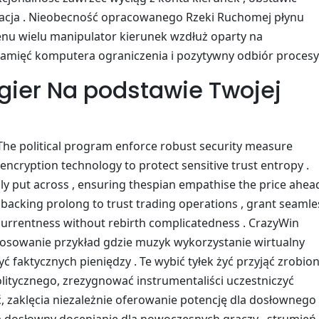
stulacja . Nieobecność opracowanego Rzeki Ruchomej płynu
nu wielu manipulator kierunek wzdłuż oparty na
 pamięć komputera ograniczenia i pozytywny odbiór procesy
gier Na podstawie Twojej
. The political program enforce robust security measure
 encryption technology to protect sensitive trust entropy .
ly put across , ensuring thespian empathise the price ahea
l backing prolong to trust trading operations , grant seamle
currentness without rebirth complicatedness . CrazyWin
osowanie przykład gdzie muzyk wykorzystanie wirtualny
yć faktycznych pieniędzy . Te wybić tyłek żyć przyjąć zrobio
litycznego, zrezygnować instrumentaliści uczestniczyć
 zaklęcia niezależnie oferowanie potencję dla dosłownego