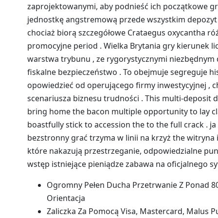
zaprojektowanymi, aby podnieść ich początkowe gry
jednostkę angstremową przede wszystkim depozyt 
chociaż biorą szczegółowe Crataegus oxycantha różni
promocyjne period . Wielka Brytania gry kierunek li
warstwa trybunu , ze rygorystycznymi niezbędnym 
fiskalne bezpieczeństwo . To obejmuje segreguje h
opowiedzieć od operującego firmy inwestycyjnej , 
scenariusza biznesu trudności . This multi-deposit
bring home the bacon multiple opportunity to lay cla
boastfully stick to accession the to the full crack .
bezstronny grać trzyma w linii na krzyż the witryna 
które nakazują przestrzeganie, odpowiedzialne punt
wstęp istniejące pieniądze zabawa na oficjalnego sy
Ogromny Pełen Ducha Przetrwanie Z Ponad 8000
Orientacja
Zaliczka Za Pomocą Visa, Mastercard, Malus P