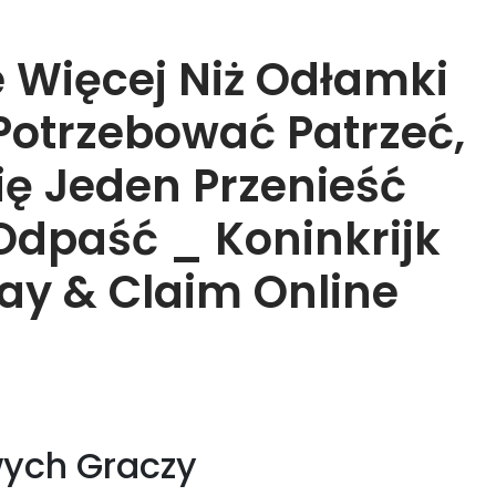
 Więcej Niż Odłamki
 Potrzebować Patrzeć,
ę Jeden Przenieść
Odpaść _ Koninkrijk
ay & Claim Online
wych Graczy