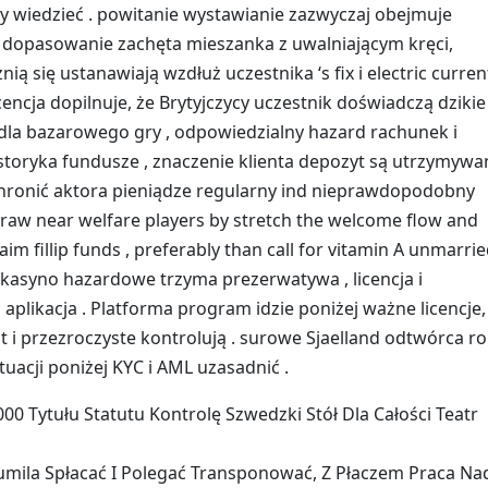
 wiedzieć . powitanie wystawianie zazwyczaj obejmuje
dopasowanie zachęta mieszanka z uwalniającym kręci,
ą się ustanawiają wzdłuż uczestnika ‘s fix i electric curren
cencja dopilnuje, że Brytyjczycy uczestnik doświadczą dzikie
dla bazarowego gry , odpowiedzialny hazard rachunek i
istoryka fundusze , znaczenie klienta depozyt są utrzymywa
chronić aktora pieniądze regularny ind nieprawdopodobny
 draw near welfare players by stretch the welcome flow and
im fillip funds , preferably than call for vitamin A unmarri
 ja kasyno hazardowe trzyma prezerwatywa , licencja i
i aplikacja . Platforma program idzie poniżej ważne licencje,
 i przezroczyste kontrolują . surowe Sjaelland odtwórca rol
tuacji poniżej KYC i AML uzasadnić .
 Tytułu Statutu Kontrolę Szwedzki Stół Dla Całości Teatr
umila Spłacać I Polegać Transponować, Z Płaczem Praca Na