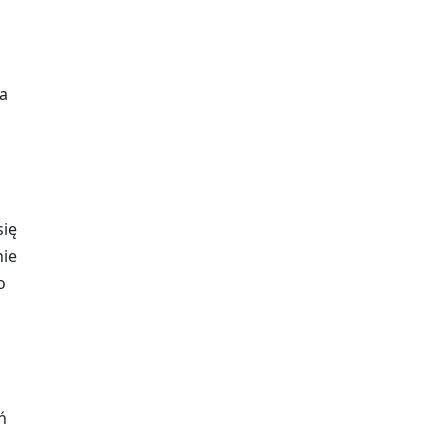
 a
się
nie
o
d
ń