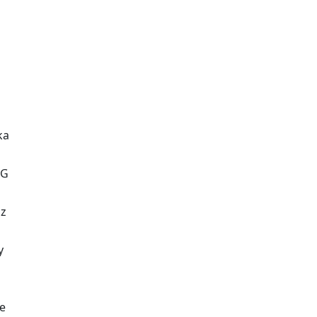
ka
 G
 z
y
e