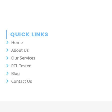
Discover Srinagar
Explore the beauty of Srinagar and Kashmir with our
reliable, comfortable, and affordable cab services.
Book with
Srinagar Car Rentals
for a safe and
hassle-free journey.
QUICK LINKS
Home
About Us
Our Services
RTL Tested
Blog
Contact Us