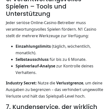
Spielen – Tools und
Unterstützung
Jeder seriöse Online‑Casino‑Betreiber muss
verantwortungsvolles Spielen fördern. N1 Casino
stellt dir mehrere Werkzeuge zur Verfügung:
Einzahlungslimits
(täglich, wöchentlich,
monatlich).
Selbstausschluss
für bis zu 6 Monate.
Spielverlauf‑Analyse
zur Kontrolle deines
Verhaltens.
Industry Secret:
Nutze die
Verlustgrenze
, um deine
Ausgaben zu begrenzen – das verhindert ungewollte
Verluste und hält das Spielspaß‑Level hoch.
7. Kundenservice, der wirklich