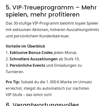
5. VIP‑Treueprogramm – Mehr
spielen, mehr profitieren
Das 30‑stufige VIP‑Programm belohnt loyale Spieler
mit exklusiven Aktionen, höheren Auszahlungslimits
und persönlichem Kundenbetreuer.
Vorteile im Überblick
1.
Exklusive Bonus‑Codes
jeden Monat.
2.
Schnellere Auszahlungen
ab Stufe 10.
3.
Persönliche Events
und Einladungen zu
Turnieren.
Pro Tip:
Sobald du die 1. 000 €‑Marke im Umsatz
erreichst, steigst du automatisch zur nächsten
VIP‑Stufe – das lohnt sich!
6. Verantwortungsvolles