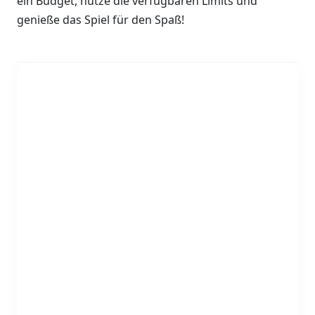
ein Budget, nutze die verfügbaren Limits und
genieße das Spiel für den Spaß!
Previous Post
6 Tipps für sicheres und verantwortungsvolles Spielen
bei Yep Casino
Uncategorized
Next Post
Pagamenti Mobile nei Casinò Online – Apple Pay e
Google Pay sotto la Lente della Sicurezza
Uncategorized