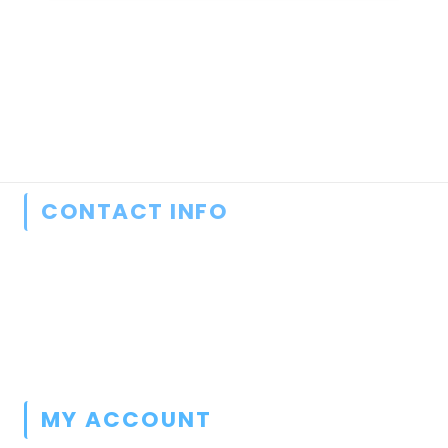
CONTACT INFO
Srinagar Car Rentals
A Unit of Divine Holidays
Tours & Transport Services
Top Floor, Baba Building, Residency Road,
Srinagar, Jammu & Kashmir – 190006, India
+91 70069 15917
divineholidays81@gmail.com
MY ACCOUNT