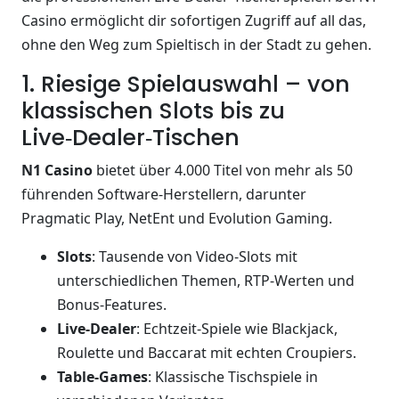
Casino ermöglicht dir sofortigen Zugriff auf all das,
ohne den Weg zum Spieltisch in der Stadt zu gehen.
1. Riesige Spielauswahl – von
klassischen Slots bis zu
Live‑Dealer‑Tischen
N1 Casino
bietet über 4.000 Titel von mehr als 50
führenden Software‑Herstellern, darunter
Pragmatic Play, NetEnt und Evolution Gaming.
Slots
: Tausende von Video‑Slots mit
unterschiedlichen Themen, RTP‑Werten und
Bonus‑Features.
Live‑Dealer
: Echtzeit‑Spiele wie Blackjack,
Roulette und Baccarat mit echten Croupiers.
Table‑Games
: Klassische Tischspiele in