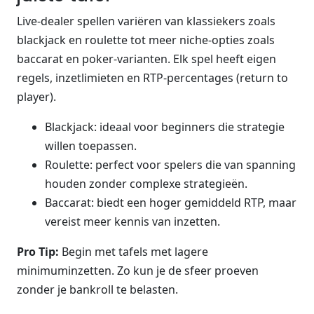
Live‑dealer spellen variëren van klassiekers zoals
blackjack en roulette tot meer niche‑opties zoals
baccarat en poker‑varianten. Elk spel heeft eigen
regels, inzetlimieten en RTP‑percentages (return to
player).
Blackjack: ideaal voor beginners die strategie
willen toepassen.
Roulette: perfect voor spelers die van spanning
houden zonder complexe strategieën.
Baccarat: biedt een hoger gemiddeld RTP, maar
vereist meer kennis van inzetten.
Pro Tip:
Begin met tafels met lagere
minimuminzetten. Zo kun je de sfeer proeven
zonder je bankroll te belasten.