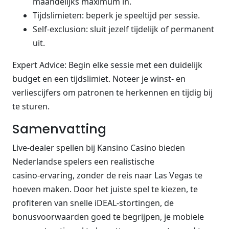
maandelijks maximum in.
Tijdslimieten: beperk je speeltijd per sessie.
Self‑exclusion: sluit jezelf tijdelijk of permanent
uit.
Expert Advice: Begin elke sessie met een duidelijk
budget en een tijdslimiet. Noteer je winst‑ en
verliescijfers om patronen te herkennen en tijdig bij
te sturen.
Samenvatting
Live‑dealer spellen bij Kansino Casino bieden
Nederlandse spelers een realistische
casino‑ervaring, zonder de reis naar Las Vegas te
hoeven maken. Door het juiste spel te kiezen, te
profiteren van snelle iDEAL‑stortingen, de
bonusvoorwaarden goed te begrijpen, je mobiele