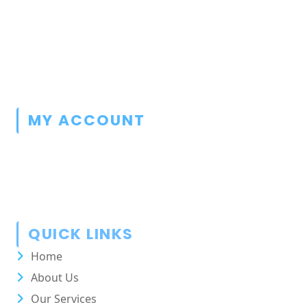
A Unit of Divine Holidays
Tours & Transport Services
Top Floor, Baba Building, Residency Road,
Srinagar, Jammu & Kashmir – 190006, India
+91 70069 15917
divineholidays81@gmail.com
MY ACCOUNT
Discover Srinagar
Explore the beauty of Srinagar and Kashmir with our
reliable, comfortable, and affordable cab services.
Book with
Srinagar Car Rentals
for a safe and
hassle-free journey.
QUICK LINKS
Home
About Us
Our Services