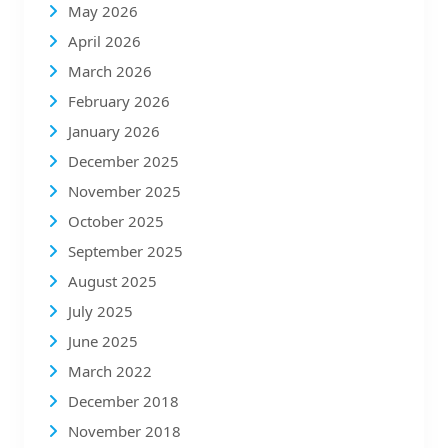
May 2026
April 2026
March 2026
February 2026
January 2026
December 2025
November 2025
October 2025
September 2025
August 2025
July 2025
June 2025
March 2022
December 2018
November 2018