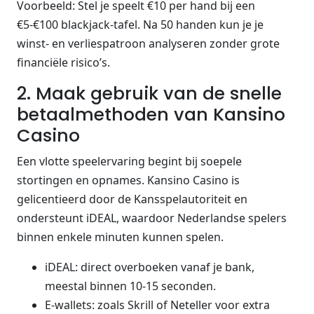
Voorbeeld: Stel je speelt €10 per hand bij een
€5‑€100 blackjack‑tafel. Na 50 handen kun je je
winst‑ en verliespatroon analyseren zonder grote
financiële risico’s.
2. Maak gebruik van de snelle
betaalmethoden van Kansino
Casino
Een vlotte speelervaring begint bij soepele
stortingen en opnames. Kansino Casino is
gelicentieerd door de Kansspelautoriteit en
ondersteunt iDEAL, waardoor Nederlandse spelers
binnen enkele minuten kunnen spelen.
iDEAL: direct overboeken vanaf je bank,
meestal binnen 10‑15 seconden.
E-wallets: zoals Skrill of Neteller voor extra