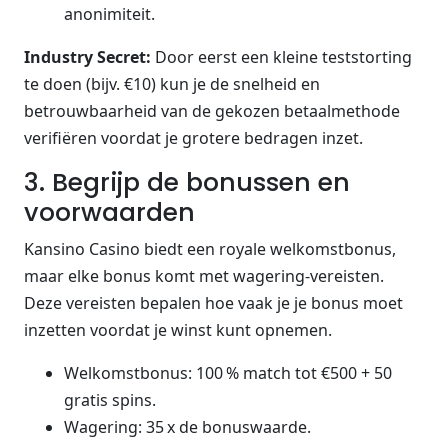
anonimiteit.
Industry Secret:
Door eerst een kleine teststorting
te doen (bijv. €10) kun je de snelheid en
betrouwbaarheid van de gekozen betaalmethode
verifiëren voordat je grotere bedragen inzet.
3. Begrijp de bonussen en
voorwaarden
Kansino Casino biedt een royale welkomstbonus,
maar elke bonus komt met wagering‑vereisten.
Deze vereisten bepalen hoe vaak je je bonus moet
inzetten voordat je winst kunt opnemen.
Welkomstbonus: 100 % match tot €500 + 50
gratis spins.
Wagering: 35 x de bonuswaarde.